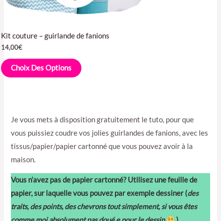
Kit couture – guirlande de fanions
14,00
€
Choix Des Options
Je vous mets à disposition gratuitement le tuto, pour que
vous puissiez coudre vos jolies guirlandes de fanions, avec les
tissus/papier/papier cartonné que vous pouvez avoir à la
maison.
Vous n’avez pas de papier cartonné? Utilisez une feuille de
papier, sur laquelle vous pouvez par exemple dessiner (
des
traits, des points, des chevrons tout simplement, si vous êtes
comme moi absolument pas doué.e pour le dessin
)