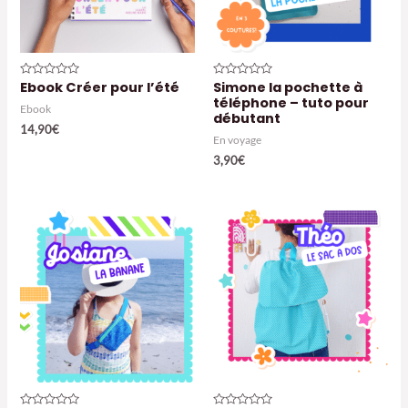
Ebook Créer pour l’été
Simone la pochette à
Note
Note
0
0
téléphone – tuto pour
sur
sur
Ebook
débutant
5
5
14,90
€
En voyage
3,90
€