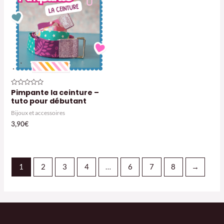
Pimpante la ceinture –
Note
0
tuto pour débutant
sur
5
Bijoux et accessoires
3,90
€
1
2
3
4
…
6
7
8
→