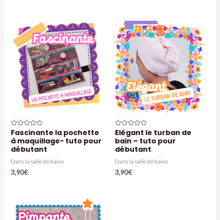
Fascinante la pochette
Elégant le turban de
Note
Note
0
0
à maquillage- tuto pour
bain – tuto pour
sur
sur
débutant
débutant
5
5
Dans la salle de bains
Dans la salle de bains
3,90
€
3,90
€