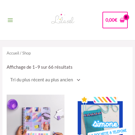
Aller
au
contenu
0,00
€
Main
Menu
Accueil
/ Shop
Trié
Affichage de 1–9 sur 66 résultats
du
plus
récent
au
plus
ancien