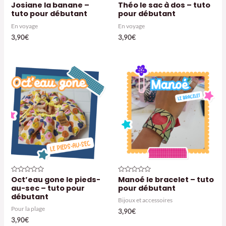
Josiane la banane –
Théo le sac à dos – tuto
Note
Note
0
0
tuto pour débutant
pour débutant
sur
sur
5
5
En voyage
En voyage
3,90
€
3,90
€
Oct’eau gone le pieds-
Manoé le bracelet – tuto
Note
Note
0
0
au-sec – tuto pour
pour débutant
sur
sur
débutant
5
5
Bijoux et accessoires
Pour la plage
3,90
€
3,90
€