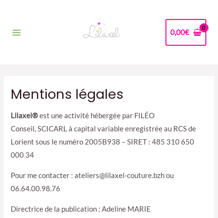
Aller
au
contenu
0,00
€
Main
Menu
Mentions légales
Lilaxel®
est une activité hébergée par FILÉO
Conseil, SCICARL à capital variable enregistrée au RCS de
Lorient sous le numéro 2005B938 – SIRET : 485 310 650
000 34
Pour me contacter : ateliers@lilaxel-couture.bzh ou
06.64.00.98.76
Directrice de la publication : Adeline MARIE