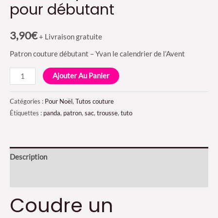
pour débutant
3,90
€
+ Livraison gratuite
Patron couture débutant – Yvan le calendrier de l’Avent
quantité
Ajouter Au Panier
de
Yvan
Catégories :
Pour Noël
,
Tutos couture
le
Étiquettes :
panda
,
patron
,
sac
,
trousse
,
tuto
calendrier
de
l'Avent
Description
-
Avis (0)
patron
et
Coudre un
tuto