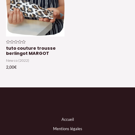
tuto couture trousse
Note
0
berlingot MARGOT
sur
5
New co (2022)
2,00
€
Accueil
Mentions légales