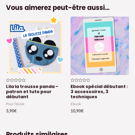
Vous aimerez peut-être aussi…
Lila la trousse panda –
Ebook spécial débutant :
Note
Note
0
0
patron et tuto pour
3 accessoires, 3
sur
sur
débutant
techniques
5
5
Pour l'école
Ebook
3,90
€
10,90
€
Produits similaires