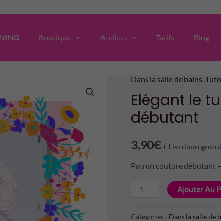
NING
Boutique
Ateliers
Tarifs
Blog
Dans la salle de bains
,
Tuto
Elégant le t
débutant
3,90
€
+ Livraison gratu
Patron couture débutant – 
quantité
Ajouter Au P
de
Elégant
Catégories :
Dans la salle de 