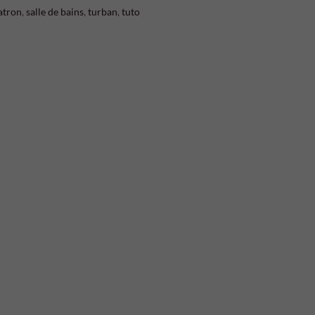
atron
,
salle de bains
,
turban
,
tuto