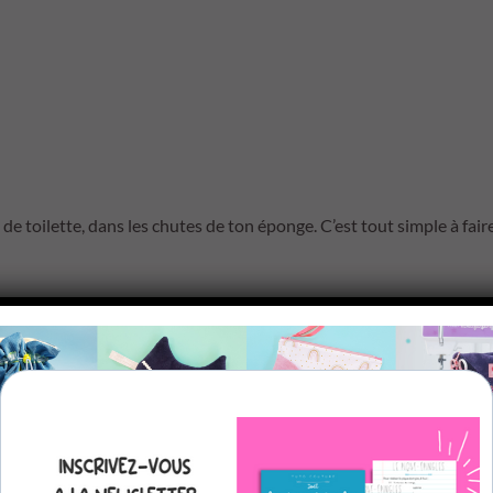
 de toilette, dans les chutes de ton éponge. C’est tout simple à fair
ce joli projet, tu peux retrouver le tuto accessible gratuitement s