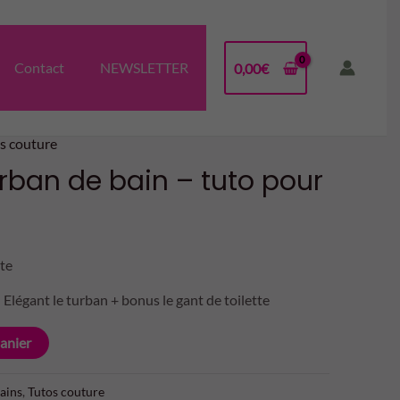
Elégant
le
Contact
NEWSLETTER
0,00
€
turban
de
bain
s couture
-
urban de bain – tuto pour
tuto
pour
débutant
ite
Elégant le turban + bonus le gant de toilette
anier
bains
,
Tutos couture