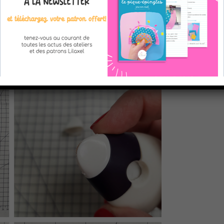
je tenais une mercerie il y a quelques années. Il suffit de faire rou
on de vêtement
je trouve, le trait laissé par la craie est vraiment trè