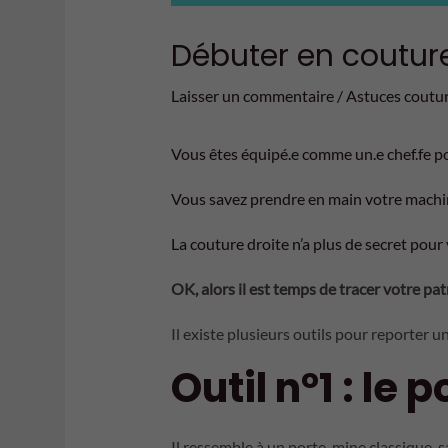
Débuter en couture
Laisser un commentaire
/
Astuces coutu
Vous êtes équipé.e comme un.e chef.fe p
Vous savez prendre en main votre machi
La couture droite n’a plus de secret pour
OK, alors il est temps de tracer votre pat
Il existe plusieurs outils pour reporter un
Outil n°1 : le
Il ressemble à un porte-mine classique, s