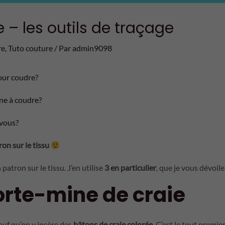
 – les outils de traçage
re
,
Tuto couture
/ Par
admin9098
our coudre?
ne à coudre?
 vous?
ron sur le tissu
 patron sur le tissu. J’en utilise
3 en particulier
, que je vous dévoile 
 porte-mine de craie
auf qu’on y insère des
bâtons de craie colorée
. C’est le tout premier