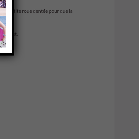
ler la petite roue dentée pour que la
s discret.