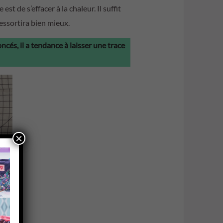
est de s’effacer à la chaleur. Il suffit
 ressortira bien mieux.
ncés, il a tendance à laisser une trace
×