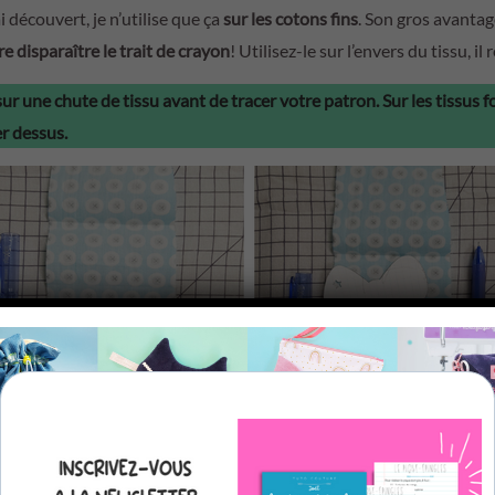
ai découvert, je n’utilise que ça
sur les cotons fins
. Son gros avantage 
e disparaître le trait de crayon
! Utilisez-le sur l’envers du tissu, il
sur une chute de tissu avant de tracer votre patron. Sur les tissus fo
er dessus.
roulette à craie