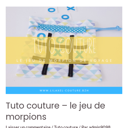
Tuto couture – le jeu de
morpions
Laisser un commentaire
/
Tuto couture
/ Par
admin9098