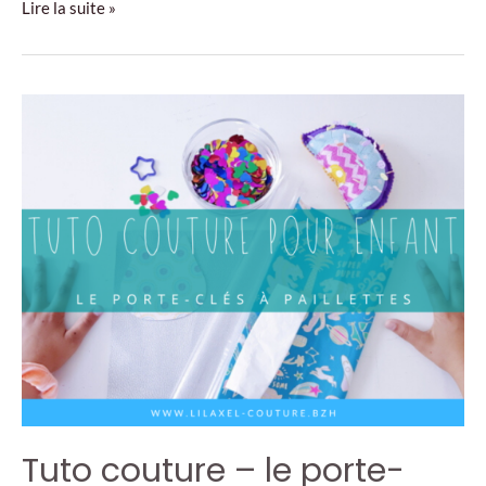
Tuto
Lire la suite »
couture
–
la
corbeille
réversible
Tuto couture – le porte-