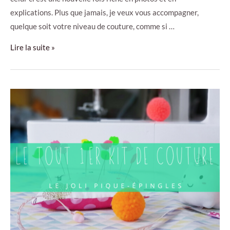
explications. Plus que jamais, je veux vous accompagner,
quelque soit votre niveau de couture, comme si …
Tuto
Lire la suite »
couture
–
la
guirlande
de
fanions