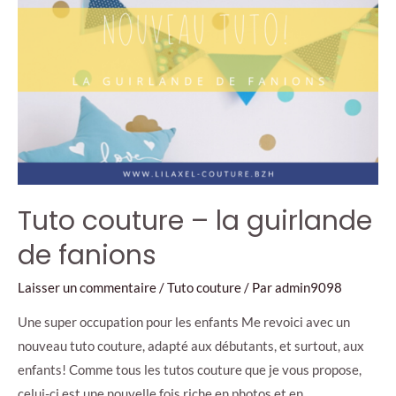
paillettes
Tuto couture – la guirlande
de fanions
Laisser un commentaire
/
Tuto couture
/ Par
admin9098
Une super occupation pour les enfants Me revoici avec un
nouveau tuto couture, adapté aux débutants, et surtout, aux
enfants! Comme tous les tutos couture que je vous propose,
celui-ci est une nouvelle fois riche en photos et en