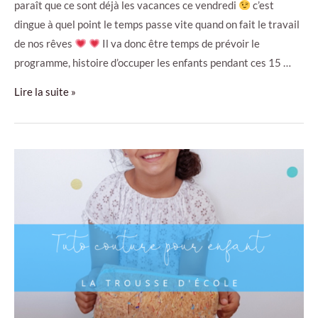
paraît que ce sont déjà les vacances ce vendredi
c’est
dingue à quel point le temps passe vite quand on fait le travail
de nos rêves
Il va donc être temps de prévoir le
programme, histoire d’occuper les enfants pendant ces 15 …
Le
Lire la suite »
programme
des
vacances
de
la
Toussaint