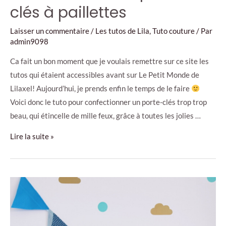
clés à paillettes
Laisser un commentaire
/
Les tutos de Lila
,
Tuto couture
/ Par
admin9098
Ca fait un bon moment que je voulais remettre sur ce site les
tutos qui étaient accessibles avant sur Le Petit Monde de
Lilaxel! Aujourd’hui, je prends enfin le temps de le faire
Voici donc le tuto pour confectionner un porte-clés trop trop
beau, qui étincelle de mille feux, grâce à toutes les jolies …
Tuto
Lire la suite »
couture
–
le
porte-
clés
à