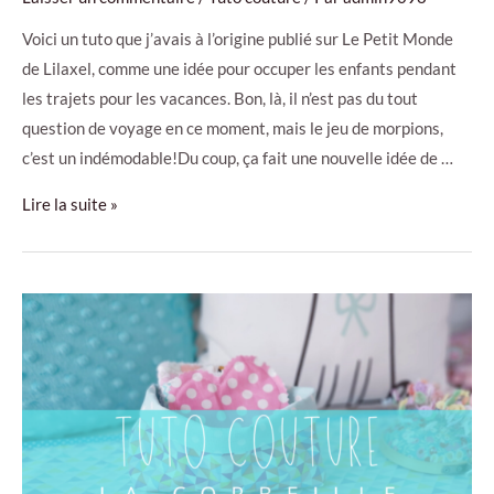
Voici un tuto que j’avais à l’origine publié sur Le Petit Monde
de Lilaxel, comme une idée pour occuper les enfants pendant
les trajets pour les vacances. Bon, là, il n’est pas du tout
question de voyage en ce moment, mais le jeu de morpions,
c’est un indémodable!Du coup, ça fait une nouvelle idée de …
Tuto
Lire la suite »
couture
–
le
jeu
de
morpions