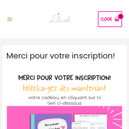
Aller
au
contenu
0,00
€
Main
Menu
Merci pour votre inscription!