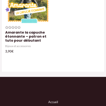
Amarante la capuche
Note
0
étonnante – patron et
sur
tuto pour débutant
5
Bijoux et accessoires
3,90
€
Accueil