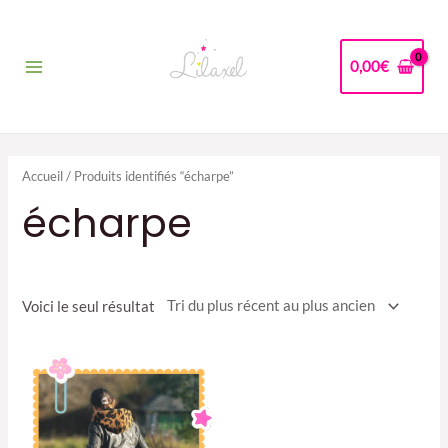
Aller
au
contenu
0,00
€
Main
Menu
Accueil
/ Produits identifiés “écharpe”
écharpe
Voici le seul résultat