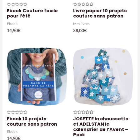
Ebook Couture facile
Livre papier 10 projets
Note
Note
0
0
pour l’été
couture sans patron
sur
sur
5
5
Ebook
Mes livres
14,90
€
38,00
€
Ebook 10 projets
JOSETTE la chaussette
Note
Note
0
0
couture sans patron
et ADELSTAN le
sur
sur
calendrier de l’Avent –
5
5
Ebook
Pack
14,90
€