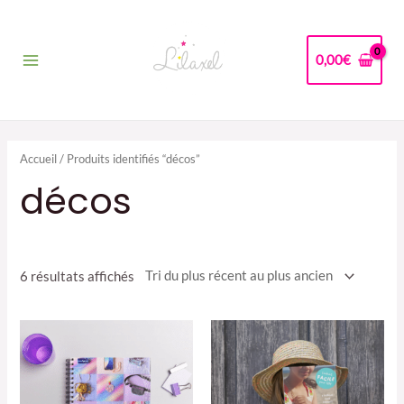
Aller
au
contenu
0,00
€
Main
Menu
Accueil
/ Produits identifiés “décos”
décos
Trié
6 résultats affichés
du
plus
récent
au
plus
ancien