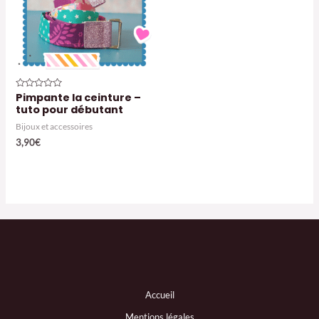
Pimpante la ceinture –
Note
0
tuto pour débutant
sur
5
Bijoux et accessoires
3,90
€
Accueil
Mentions légales