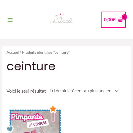
Aller
au
contenu
0,00
€
Main
Menu
Accueil
/ Produits identifiés “ceinture”
ceinture
Voici le seul résultat