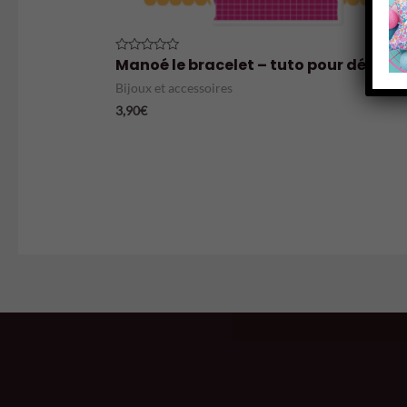
Manoé le bracelet – tuto pour débuta
Note
0
sur
Bijoux et accessoires
5
3,90
€