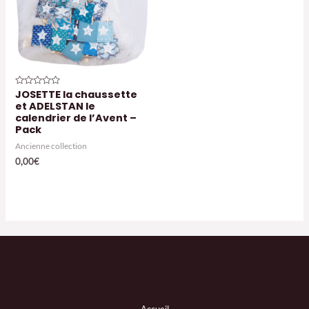
JOSETTE la chaussette
Note
0
et ADELSTAN le
sur
calendrier de l’Avent –
5
Pack
Ancienne collection
0,00
€