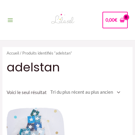
Aller
au
contenu
0,00
€
Main
Menu
Accueil
/ Produits identifiés “adelstan”
adelstan
Voici le seul résultat