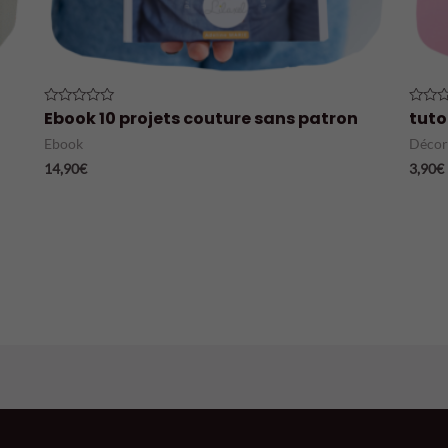
Ebook 10 projets couture sans patron
tuto
Note
Note
0
0
sur
sur
Ebook
Décor
5
5
14,90
€
3,90
€