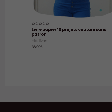
Livre papier 10 projets couture sans
Note
0
patron
sur
5
Mes livres
38,00
€