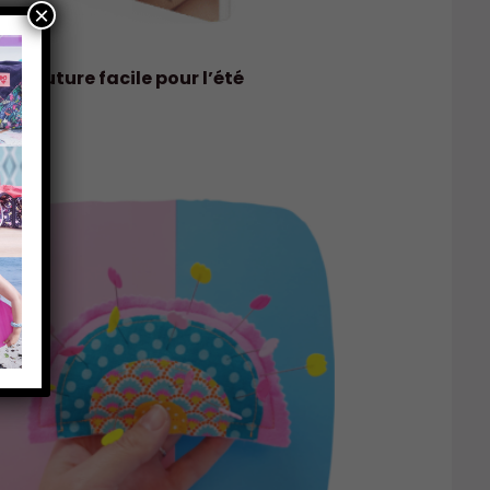
×
k Couture facile pour l’été
k
€